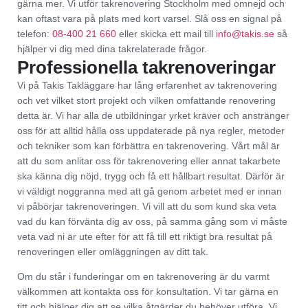
gärna mer. Vi utför takrenovering Stockholm med omnejd och
kan oftast vara på plats med kort varsel. Slå oss en signal på
telefon:
08-400 21 660
eller skicka ett mail till
info@takis.se
så
hjälper vi dig med dina takrelaterade frågor.
Professionella takrenoveringar
Vi på Takis Takläggare har lång erfarenhet av takrenovering
och vet vilket stort projekt och vilken omfattande renovering
detta är. Vi har alla de utbildningar yrket kräver och anstränger
oss för att alltid hålla oss uppdaterade på nya regler, metoder
och tekniker som kan förbättra en takrenovering. Vårt mål är
att du som anlitar oss för takrenovering eller annat takarbete
ska känna dig nöjd, trygg och få ett hållbart resultat. Därför är
vi väldigt noggranna med att gå genom arbetet med er innan
vi påbörjar takrenoveringen. Vi vill att du som kund ska veta
vad du kan förvänta dig av oss, på samma gång som vi måste
veta vad ni är ute efter för att få till ett riktigt bra resultat på
renoveringen eller omläggningen av ditt tak.
Om du står i funderingar om en takrenovering är du varmt
välkommen att kontakta oss för konsultation. Vi tar gärna en
titt och hjälper dig att se vilka åtgärder du behöver utföra. Vi