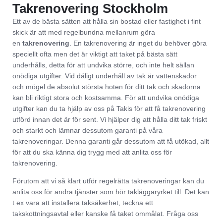
Takrenovering Stockholm
Ett av de bästa sätten att hålla sin bostad eller fastighet i fint
skick är att med regelbundna mellanrum göra
en
takrenovering
. En takrenovering är inget du behöver göra
speciellt ofta men det är viktigt att taket på bästa sätt
underhålls, detta för att undvika större, och inte helt sällan
onödiga utgifter. Vid dåligt underhåll av tak är vattenskador
och mögel de absolut största hoten för ditt tak och skadorna
kan bli riktigt stora och kostsamma. För att undvika onödiga
utgifter kan du ta hjälp av oss på Takis för att få takrenovering
utförd innan det är för sent. Vi hjälper dig att hålla ditt tak friskt
och starkt och lämnar dessutom garanti på våra
takrenoveringar. Denna garanti går dessutom att få utökad, allt
för att du ska känna dig trygg med att anlita oss för
takrenovering.
Förutom att vi så klart utför regelrätta takrenoveringar kan du
anlita oss för andra tjänster som hör takläggaryrket till. Det kan
t ex vara att installera taksäkerhet, teckna ett
takskottningsavtal eller kanske få taket ommålat. Fråga oss