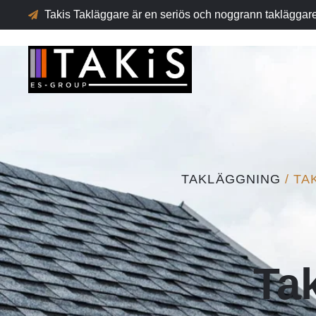
Takis Takläggare är en seriös och noggrann takläggar
TAKLÄGGNING
/ T
Ta