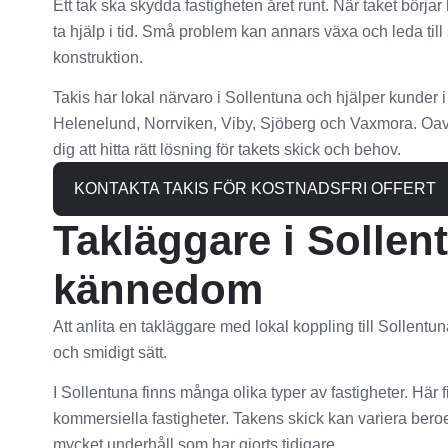
Ett tak ska skydda fastigheten året runt. När taket börjar b
ta hjälp i tid. Små problem kan annars växa och leda til
konstruktion.
Takis har lokal närvaro i Sollentuna och hjälper kunde
Helenelund, Norrviken, Viby, Sjöberg och Vaxmora. Oavset
dig att hitta rätt lösning för takets skick och behov.
KONTAKTA TAKIS FÖR KOSTNADSFRI OFFERT
Takläggare i Sollen
kännedom
Att anlita en takläggare med lokal koppling till Sollentun
och smidigt sätt.
I Sollentuna finns många olika typer av fastigheter. Här f
kommersiella fastigheter. Takens skick kan variera bero
mycket underhåll som har gjorts tidigare.