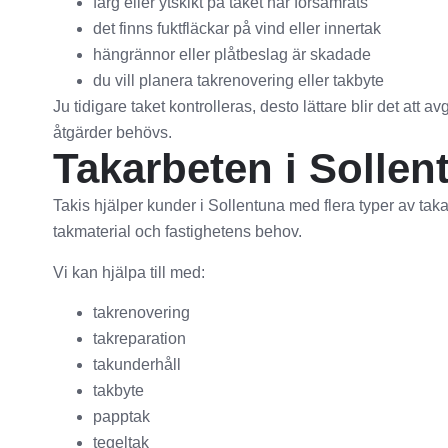
färg eller ytskikt på taket har försämrats
det finns fuktfläckar på vind eller innertak
hängrännor eller plåtbeslag är skadade
du vill planera takrenovering eller takbyte
Ju tidigare taket kontrolleras, desto lättare blir det att
åtgärder behövs.
Takarbeten i Sollen
Takis hjälper kunder i Sollentuna med flera typer av tak
takmaterial och fastighetens behov.
Vi kan hjälpa till med:
takrenovering
takreparation
takunderhåll
takbyte
papptak
tegeltak