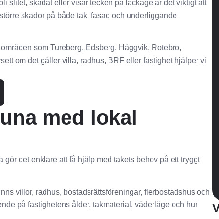
li slitet, skadat eller visar tecken på läckage är det viktigt att
l större skador på både tak, fasad och underliggande
r i områden som Tureberg, Edsberg, Häggvik, Rotebro,
t om det gäller villa, radhus, BRF eller fastighet hjälper vi
tuna med lokal
a gör det enklare att få hjälp med takets behov på ett tryggt
inns villor, radhus, bostadsrättsföreningar, flerbostadshus och
ende på fastighetens ålder, takmaterial, väderläge och hur
V