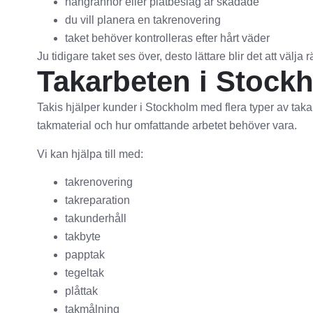
hängrännor eller plåtbeslag är skadade
du vill planera en takrenovering
taket behöver kontrolleras efter hårt väder
Ju tidigare taket ses över, desto lättare blir det att välja r
Takarbeten i Stock
Takis hjälper kunder i Stockholm med flera typer av taka
takmaterial och hur omfattande arbetet behöver vara.
Vi kan hjälpa till med:
takrenovering
takreparation
takunderhåll
takbyte
papptak
tegeltak
plåttak
takmålning