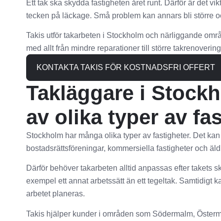
Ett tak ska skydda fastigheten året runt. Därför är det viktig
tecken på läckage. Små problem kan annars bli större o
Takis utför takarbeten i Stockholm och närliggande områd
med allt från mindre reparationer till större takrenovering
KONTAKTA TAKIS FÖR KOSTNADSFRI OFFERT
Takläggare i Stock
av olika typer av fa
Stockholm har många olika typer av fastigheter. Det kan 
bostadsrättsföreningar, kommersiella fastigheter och äl
Därför behöver takarbeten alltid anpassas efter takets sk
exempel ett annat arbetssätt än ett tegeltak. Samtidig
arbetet planeras.
Takis hjälper kunder i områden som Södermalm, Öster