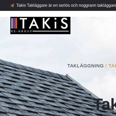
Takis Takläggare är en seriös och noggrann takläggar
TAKLÄGGNING
/ T
Ta