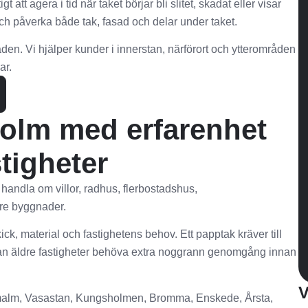
t att agera i tid när taket börjar bli slitet, skadat eller visar
ch påverka både tak, fasad och delar under taket.
en. Vi hjälper kunder i innerstan, närförort och ytterområden
ar.
holm med erfarenhet
stigheter
handla om villor, radhus, flerbostadshus,
dre byggnader.
ick, material och fastighetens behov. Ett papptak kräver till
t kan äldre fastigheter behöva extra noggrann genomgång innan
V
malm, Vasastan, Kungsholmen, Bromma, Enskede, Årsta,